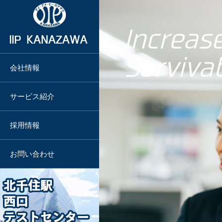
Increa
IIP KANAZAWA
Survivab
会社情報
企業メッセージ
教
一般事業主行動計画
育
サービス紹介
訓
練
事業紹介
採用情報
事
業
採用情報
部
会社概要
お問い合わせ
ア
グループ会社
ウ
ト
ソ
ー
経営理念
シ
ン
グ