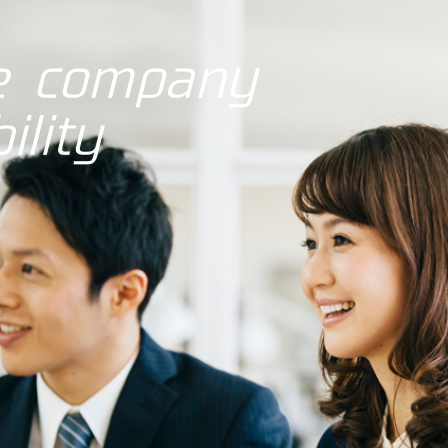
se company
ility