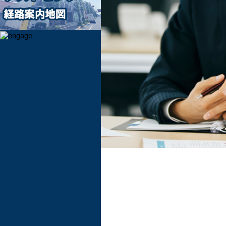
行動指針
事
業
部
拠点一覧
テ
ス
ト
セ
ン
タ
ー
運
営
事
業
部
VR
ソ
リ
ュ
ー
シ
ョ