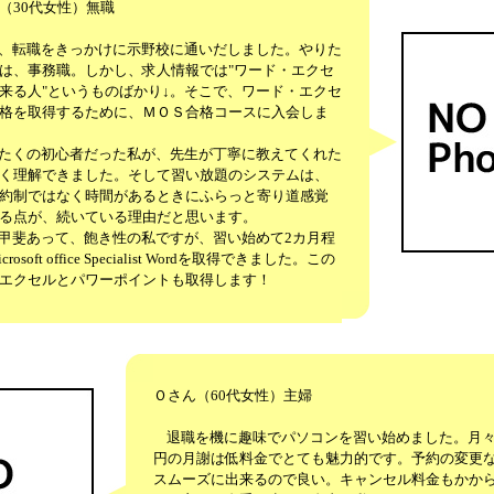
（30代女性）無職
転職をきっかけに示野校に通いだしました。やりた
は、事務職。しかし、求人情報では"ワード・エクセ
来る人"というものばかり↓。そこで、ワード・エクセ
格を取得するために、ＭＯＳ合格コースに入会しま
くの初心者だった私が、先生が丁寧に教えてくれた
く理解できました。そして習い放題のシステムは、
約制ではなく時間があるときにふらっと寄り道感覚
る点が、続いている理由だと思います。
斐あって、飽き性の私ですが、習い始めて2カ月程
rosoft office Specialist Wordを取得できました。この
エクセルとパワーポイントも取得します！
Ｏさん（60代女性）主婦
退職を機に趣味でパソコンを習い始めました。月々2
円の月謝は低料金でとても魅力的です。予約の変更
スムーズに出来るので良い。キャンセル料金もかか