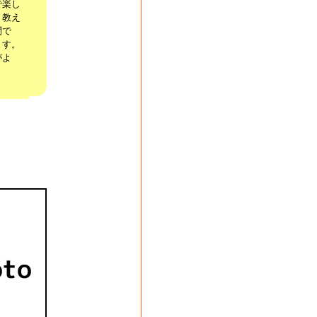
で楽し
、教え
問で
ます。
がよ
。