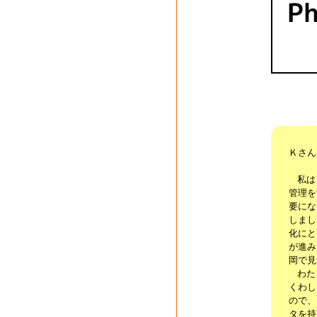
Ｋさん
私は、
管理を
要にな
しまし
化にと
が進み
岡で見
わたし
くわし
ので、
タを持