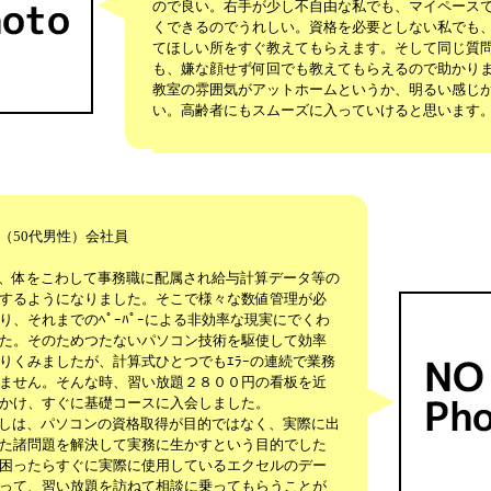
ので良い。右手が少し不自由な私でも、マイペース
くできるのでうれしい。資格を必要としない私でも
てほしい所をすぐ教えてもらえます。そして同じ質
も、嫌な顔せず何回でも教えてもらえるので助かり
教室の雰囲気がアットホームというか、明るい感じ
い。高齢者にもスムーズに入っていけると思います
（50代男性）会社員
体をこわして事務職に配属され給与計算データ等の
するようになりました。そこで様々な数値管理が必
り、それまでのﾍﾟｰﾊﾟｰによる非効率な現実にでくわ
た。そのためつたないパソコン技術を駆使して効率
りくみましたが、計算式ひとつでもｴﾗｰの連続で業務
ません。そんな時、習い放題２８００円の看板を近
かけ、すぐに基礎コースに入会しました。
は、パソコンの資格取得が目的ではなく、実際に出
た諸問題を解決して実務に生かすという目的でした
困ったらすぐに実際に使用しているエクセルのデー
って、習い放題を訪ねて相談に乗ってもらうことが