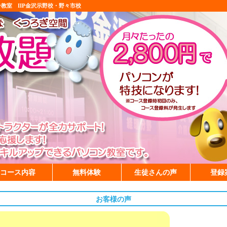
ン教室 IIP金沢示野校・野々市校
コース内容
無料体験
生徒さんの声
登録
お客様の声