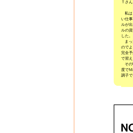
Ｔさん
私は、
い仕事
ルが出
ルの資
した。
まった
のでよ
完全予
で習え
その甲
度でMic
調子で