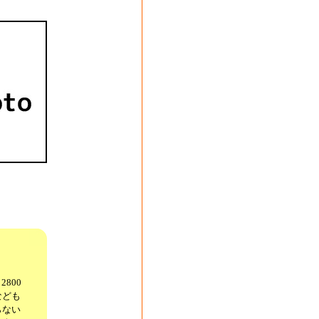
800
なども
らない